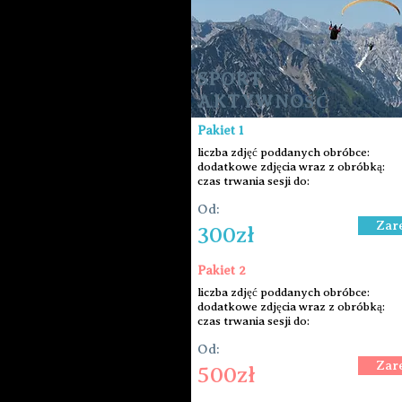
SPORT
AKTYWNOŚĆ
Pakiet 1
liczba zdjęć poddanych obróbce:
dodatkowe zdjęcia wraz z obróbką:
czas trwania sesji do:
Od:
Zar
300zł
Pakiet 2
liczba zdjęć poddanych obróbce:
dodatkowe zdjęcia wraz z obróbką:
czas trwania sesji do:
Od:
Zar
500zł