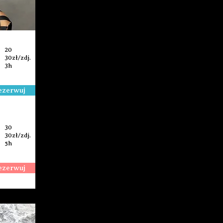
20
30zł/zdj.
3h
ezerwuj
30
30zł/zdj.
5h
ezerwuj