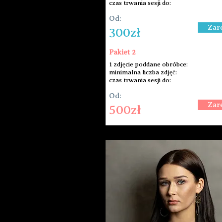
czas trwania sesji do:
Od:
Zar
300zł
Pakiet 2
1 zdjęcie poddane obróbce:
minimalna liczba zdjęć:
czas trwania sesji do:
Od:
Zar
500zł