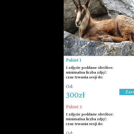
ZWIERZĘTA
KRAJOBRAZY
Pakiet 1
1 zdjęcie poddane obróbce:
minimalna liczba zdjęć:
czas trwania sesji do:
Od:
Zar
300zł
Pakiet 2
1 zdjęcie poddane obróbce:
minimalna liczba zdjęć:
czas trwania sesji do:
Od: