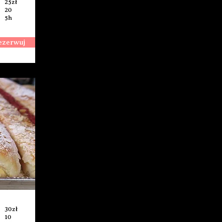
25zł
20
5h
ezerwuj
30zł
10