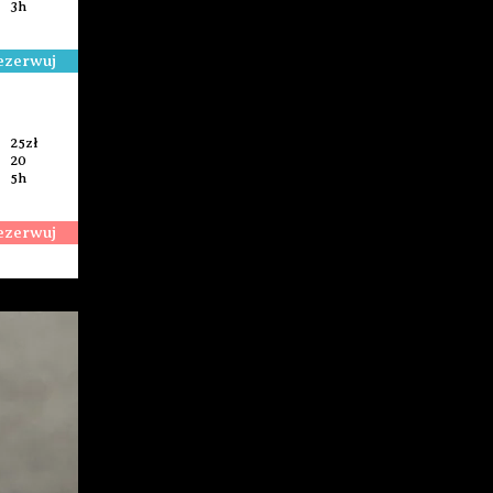
3h
ezerwuj
25zł
20
5h
ezerwuj