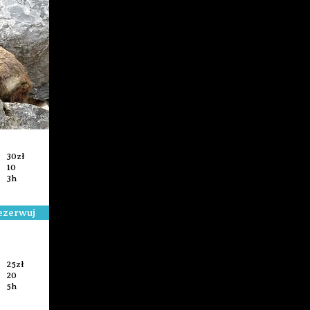
30zł
10
3h
ezerwuj
25zł
20
5h