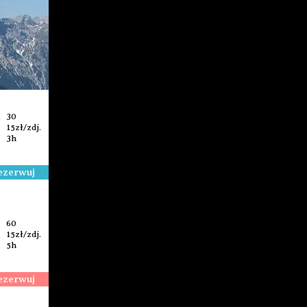
30
15zł/zdj.
3h
ezerwuj
60
15zł/zdj.
5h
ezerwuj