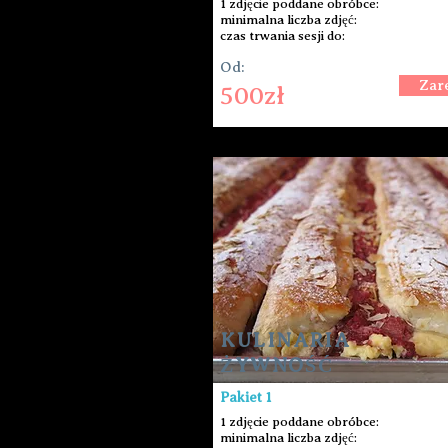
1 zdjęcie poddane obróbce:
minimalna liczba zdjęć:
czas trwania sesji do:
Od:
Zar
500zł
KULINARIA
ŻYWNOŚĆ
Pakiet 1
1 zdjęcie poddane obróbce:
minimalna liczba zdjęć: