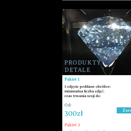
PRODUKTY
DETALE
Pakiet 1
1 zdjęcie poddane obróbce:
minimalna liczba zdjęć:
czas trwania sesji do:
Od:
Zar
300zł
Pakiet 2