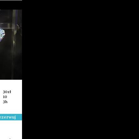
30zł
10
3h
ezerwuj